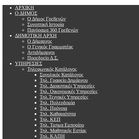
ΑΡΧΙΚΗ
Ο ΔΗΜΟΣ
Ο Δήμος Γρεβενών
Συνοπτική Ιστορία
Πανόραμα 360 Γρεβενών
ΔΗΜΟΤΙΚΗ ΑΡΧΗ
Ο Δήμαρχος
Ο Γενικός Γραμματέας
Αντιδήμαρχοι
Προεδρείο Δ.Σ.
ΥΠΗΡΕΣΙΕΣ
Τηλεφωνικός Κατάλογος
Συνολικός Κατάλογος
Τηλ. Γραφείο Δημάρχου
Τηλ. Διοικητικές Υπηρεσίες
Τηλ. Οικονομικές Υπηρεσίες
Τηλ.Τεχνικές Υπηρεσίες
Τηλ. Πολεοδομία
Τηλ. Πρόνοια
Τηλ. Καθαριότητα
Τηλ. ΚΕΠ
Τηλ. Τμημα Εμπορίου
Τηλ. Μαθητικής Εστίας
Τηλ. ΚΑΠΗ