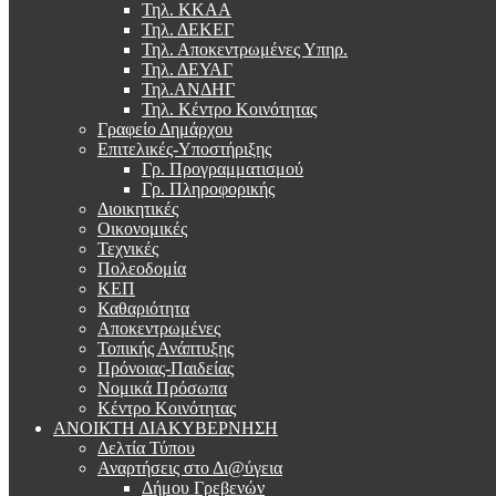
Τηλ. ΚΚΑΑ
Τηλ. ΔΕΚΕΓ
Τηλ. Αποκεντρωμένες Υπηρ.
Τηλ. ΔΕΥΑΓ
Τηλ.ΑΝΔΗΓ
Τηλ. Κέντρο Κοινότητας
Γραφείο Δημάρχου
Επιτελικές-Υποστήριξης
Γρ. Προγραμματισμού
Γρ. Πληροφορικής
Διοικητικές
Οικονομικές
Τεχνικές
Πολεοδομία
ΚΕΠ
Καθαριότητα
Αποκεντρωμένες
Τοπικής Ανάπτυξης
Πρόνοιας-Παιδείας
Νομικά Πρόσωπα
Κέντρο Κοινότητας
ΑΝΟΙΚΤΗ ΔΙΑΚΥΒΕΡΝΗΣΗ
Δελτία Τύπου
Αναρτήσεις στο Δι@ύγεια
Δήμου Γρεβενών