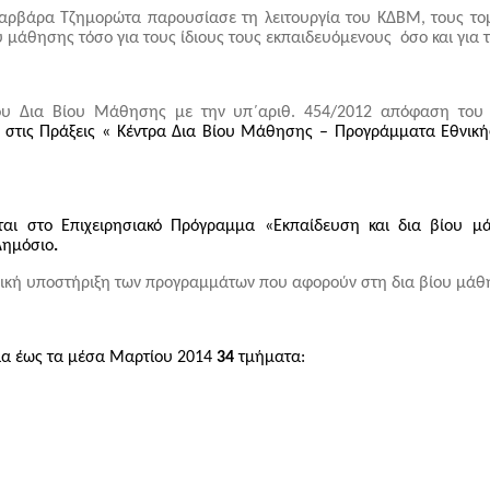
 Βαρβάρα Τζημορώτα παρουσίασε τη λειτουργία του ΚΔΒΜ, τους το
μάθησης τόσο για τους ίδιους τους εκπαιδευόμενους όσο και για τ
υ Δια Βίου Μάθησης με την υπ΄αριθ. 454/2012 απόφαση του 
τις Πράξεις « Κέντρα Δια Βίου Μάθησης – Προγράμματα Εθνικής 
αι στο Επιχειρησιακό Πρόγραμμα «Εκπαίδευση και δια βίου μά
Δημόσιο
.
ική υποστήριξη των προγραμμάτων που αφορούν στη δια βίου μάθη
χία έως τα μέσα Μαρτίου 2014
34
τμήματα: