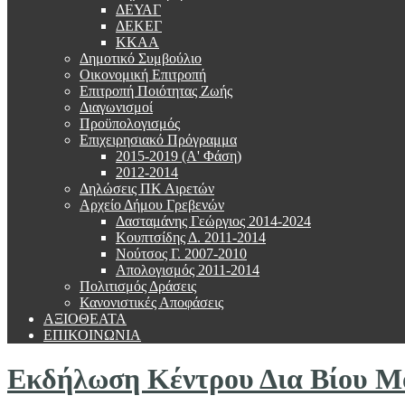
ΔΕΥΑΓ
ΔΕΚΕΓ
ΚΚΑΑ
Δημοτικό Συμβούλιο
Οικονομική Επιτροπή
Επιτροπή Ποιότητας Ζωής
Διαγωνισμοί
Προϋπολογισμός
Επιχειρησιακό Πρόγραμμα
2015-2019 (Α' Φάση)
2012-2014
Δηλώσεις ΠΚ Αιρετών
Αρχείο Δήμου Γρεβενών
Δασταμάνης Γεώργιος 2014-2024
Κουπτσίδης Δ. 2011-2014
Νούτσος Γ. 2007-2010
Απολογισμός 2011-2014
Πολιτισμός Δράσεις
Κανονιστικές Αποφάσεις
ΑΞΙΟΘΕΑΤΑ
ΕΠΙΚΟΙΝΩΝΙΑ
Εκδήλωση Κέντρου Δια Βίου 