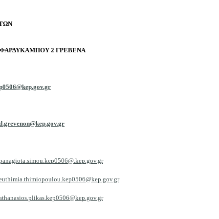
ΤΩΝ
 ΦΑΡΔΥΚΑΜΠΟΥ 2 ΓΡΕΒΕΝΑ
kep0506@kep.gov.gr
d.grevenon@kep.gov.gr
panagiota.simou.kep0506@.kep.gov.gr
euthimia.thimiopoulou.kep0506@kep.gov.gr
athanasios.plikas.kep0506@kep.gov.gr