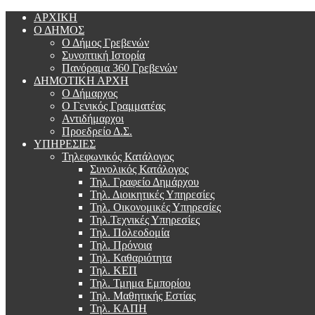
ΑΡΧΙΚΗ
Ο ΔΗΜΟΣ
Ο Δήμος Γρεβενών
Συνοπτική Ιστορία
Πανόραμα 360 Γρεβενών
ΔΗΜΟΤΙΚΗ ΑΡΧΗ
Ο Δήμαρχος
Ο Γενικός Γραμματέας
Αντιδήμαρχοι
Προεδρείο Δ.Σ.
ΥΠΗΡΕΣΙΕΣ
Τηλεφωνικός Κατάλογος
Συνολικός Κατάλογος
Τηλ. Γραφείο Δημάρχου
Τηλ. Διοικητικές Υπηρεσίες
Τηλ. Οικονομικές Υπηρεσίες
Τηλ.Τεχνικές Υπηρεσίες
Τηλ. Πολεοδομία
Τηλ. Πρόνοια
Τηλ. Καθαριότητα
Τηλ. ΚΕΠ
Τηλ. Τμημα Εμπορίου
Τηλ. Μαθητικής Εστίας
Τηλ. ΚΑΠΗ