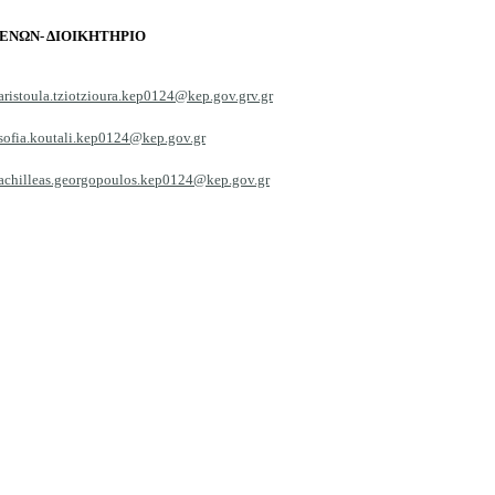
ΕΝΩΝ- ΔΙΟΙΚΗΤΗΡΙΟ
aristoula.tziotzioura.kep0124@kep.gov.grv.gr
sofia.koutali.kep0124@kep.gov.gr
achilleas.georgopoulos.kep0124@kep.gov.gr