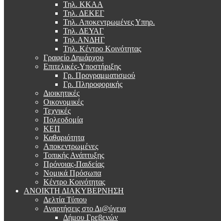
Τηλ. ΚΚΑΑ
Τηλ. ΔΕΚΕΓ
Τηλ. Αποκεντρωμένες Υπηρ.
Τηλ. ΔΕΥΑΓ
Τηλ.ΑΝΔΗΓ
Τηλ. Κέντρο Κοινότητας
Γραφείο Δημάρχου
Επιτελικές-Υποστήριξης
Γρ. Προγραμματισμού
Γρ. Πληροφορικής
Διοικητικές
Οικονομικές
Τεχνικές
Πολεοδομία
ΚΕΠ
Καθαριότητα
Αποκεντρωμένες
Τοπικής Ανάπτυξης
Πρόνοιας-Παιδείας
Νομικά Πρόσωπα
Κέντρο Κοινότητας
ΑΝΟΙΚΤΗ ΔΙΑΚΥΒΕΡΝΗΣΗ
Δελτία Τύπου
Αναρτήσεις στο Δι@ύγεια
Δήμου Γρεβενών