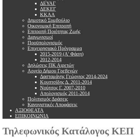
ΔΕΥΑΓ
ΔΕΚΕΓ
ΚΚΑΑ
Δημοτικό Συμβούλιο
Οικονομική Επιτροπή
Επιτροπή Ποιότητας Ζωής
Διαγωνισμοί
Προϋπολογισμός
Επιχειρησιακό Πρόγραμμα
2015-2019 (Α' Φάση)
2012-2014
Δηλώσεις ΠΚ Αιρετών
Αρχείο Δήμου Γρεβενών
Δασταμάνης Γεώργιος 2014-2024
Κουπτσίδης Δ. 2011-2014
Νούτσος Γ. 2007-2010
Απολογισμός 2011-2014
Πολιτισμός Δράσεις
Κανονιστικές Αποφάσεις
ΑΞΙΟΘΕΑΤΑ
ΕΠΙΚΟΙΝΩΝΙΑ
Τηλεφωνικός Κατάλογος ΚΕΠ