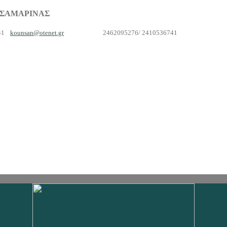
 ΣΑΜΑΡΙΝΑΣ
41
kounsan@otenet.gr
2462095276/ 2410536741