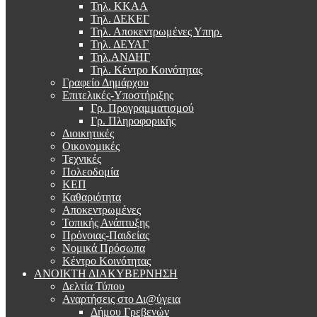
Τηλ. ΚΚΑΑ
Τηλ. ΔΕΚΕΓ
Τηλ. Αποκεντρωμένες Υπηρ.
Τηλ. ΔΕΥΑΓ
Τηλ.ΑΝΔΗΓ
Τηλ. Κέντρο Κοινότητας
Γραφείο Δημάρχου
Επιτελικές-Υποστήριξης
Γρ. Προγραμματισμού
Γρ. Πληροφορικής
Διοικητικές
Οικονομικές
Τεχνικές
Πολεοδομία
ΚΕΠ
Καθαριότητα
Αποκεντρωμένες
Τοπικής Ανάπτυξης
Πρόνοιας-Παιδείας
Νομικά Πρόσωπα
Κέντρο Κοινότητας
ΑΝΟΙΚΤΗ ΔΙΑΚΥΒΕΡΝΗΣΗ
Δελτία Τύπου
Αναρτήσεις στο Δι@ύγεια
Δήμου Γρεβενών