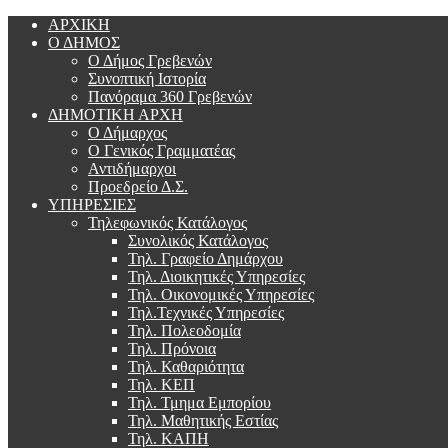
ΑΡΧΙΚΗ
Ο ΔΗΜΟΣ
Ο Δήμος Γρεβενών
Συνοπτική Ιστορία
Πανόραμα 360 Γρεβενών
ΔΗΜΟΤΙΚΗ ΑΡΧΗ
Ο Δήμαρχος
Ο Γενικός Γραμματέας
Αντιδήμαρχοι
Προεδρείο Δ.Σ.
ΥΠΗΡΕΣΙΕΣ
Τηλεφωνικός Κατάλογος
Συνολικός Κατάλογος
Τηλ. Γραφείο Δημάρχου
Τηλ. Διοικητικές Υπηρεσίες
Τηλ. Οικονομικές Υπηρεσίες
Τηλ.Τεχνικές Υπηρεσίες
Τηλ. Πολεοδομία
Τηλ. Πρόνοια
Τηλ. Καθαριότητα
Τηλ. ΚΕΠ
Τηλ. Τμημα Εμπορίου
Τηλ. Μαθητικής Εστίας
Τηλ. ΚΑΠΗ