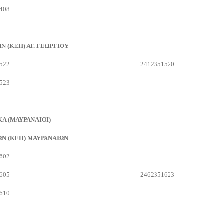
408
(ΚΕΠ) ΑΓ. ΓΕΩΡΓΙΟΥ
522
2412351520
523
Α (ΜΑΥΡΑΝΑΙΟΙ)
Ν (ΚΕΠ) ΜΑΥΡΑΝΑΙΩΝ
602
605
2462351623
610