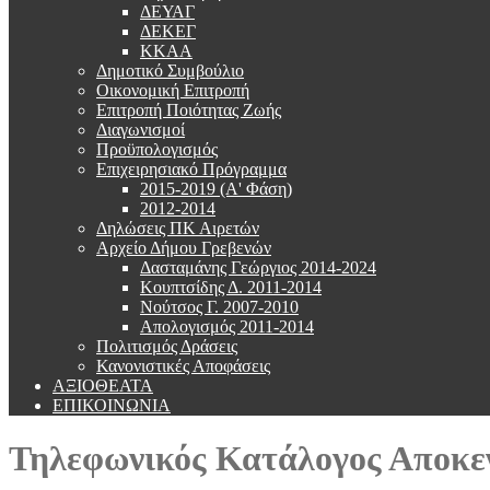
ΔΕΥΑΓ
ΔΕΚΕΓ
ΚΚΑΑ
Δημοτικό Συμβούλιο
Οικονομική Επιτροπή
Επιτροπή Ποιότητας Ζωής
Διαγωνισμοί
Προϋπολογισμός
Επιχειρησιακό Πρόγραμμα
2015-2019 (Α' Φάση)
2012-2014
Δηλώσεις ΠΚ Αιρετών
Αρχείο Δήμου Γρεβενών
Δασταμάνης Γεώργιος 2014-2024
Κουπτσίδης Δ. 2011-2014
Νούτσος Γ. 2007-2010
Απολογισμός 2011-2014
Πολιτισμός Δράσεις
Κανονιστικές Αποφάσεις
ΑΞΙΟΘΕΑΤΑ
ΕΠΙΚΟΙΝΩΝΙΑ
Τηλεφωνικός Κατάλογος Αποκε