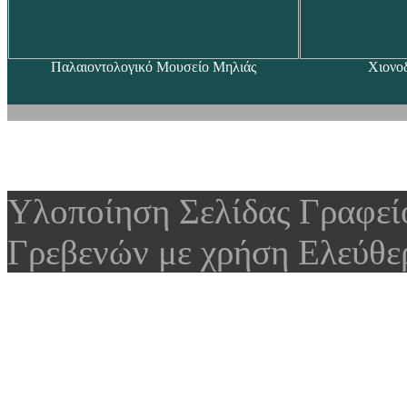
Παλαιοντολογικό Μουσείο Μηλιάς
Χιονο
Υλοποίηση Σελίδας Γραφε
Γρεβενών με χρήση Ελεύθε