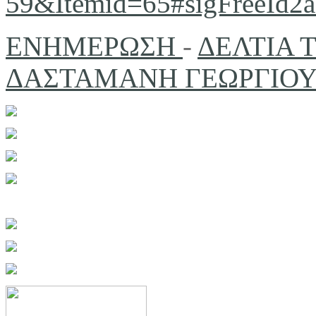
59&Itemid=65#sigFreeId2
ΕΝΗΜΕΡΩΣΗ
-
ΔΕΛΤΙΑ
ΔΑΣΤΑΜΑΝΗ ΓΕΩΡΓΙΟ