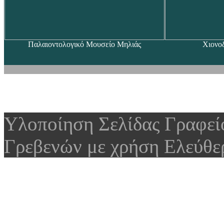
Παλαιοντολογικό Μουσείο Μηλιάς
Χιονο
Υλοποίηση Σελίδας Γραφε
Γρεβενών με χρήση Ελεύθε