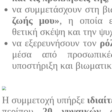
να συμμετάσχουν στη β
ζωής μου»
, η οποία ε
θετική σκέψη και την ψυ
να εξερευνήσουν τον
ρό
μέσα από προσωπικές
υποστήριξη και βιωματικ
Η συμμετοχή υπήρξε
ιδιαί
περίπου
20 γυναικών
αν