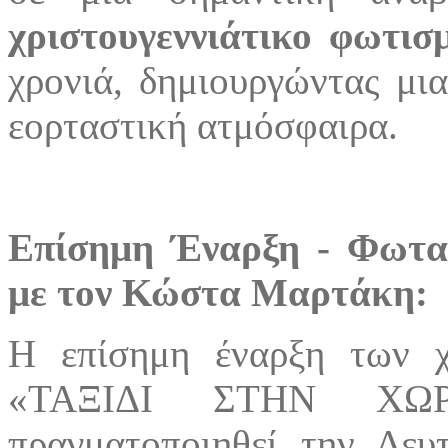
χριστουγεννιάτικο φωτισ
χρονιά, δημιουργώντας μι
εορταστική ατμόσφαιρα.
Επίσημη Έναρξη - Φωτα
με τον Κώστα Μαρτάκη:
Η επίσημη έναρξη των χ
«ΤΑΞΙΔΙ ΣΤΗΝ ΧΩ
πραγματοποιηθεί την Δε