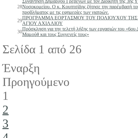
Συνάντηση Δημάρχου Γρεβενών με τον Διοικητή της 3ης Υ
28
Νοσοκομείου. Ο κ. Κουπτσίδης ζήτησε την παρέμβασή το
προβλήματος με τις εφημερίες των γιατρών.
ΠΡΟΓΡΑΜΜΑ ΕΟΡΤΑΣΜΟΥ ΤΟΥ ΠΟΛΙΟΥΧΟΥ ΤΗΣ
29
ΑΓΙΟΥ ΑΧΙΛΛΙΟΥ
Πρόσκληση για την τελετή λήξης των εργασιών του «6ου Δ
30
Μαμούθ και τους Συγγενείς τους»
Σελίδα 1 από 26
Έναρξη
Προηγούμενο
1
2
3
4