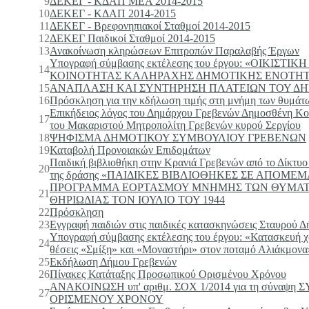
9
ΔΕΚΕΓ - ΚΔΑΠ ΜΕΑ 2014-2015
10
ΔΕΚΕΓ - ΚΔΑΠ 2014-2015
11
ΔΕΚΕΓ - Βρεφονηπιακοί Σταθμοί 2014-2015
12
ΔΕΚΕΓ Παιδικοί Σταθμοί 2014-2015
13
Ανακοίνωση κληρώσεων Επιτροπών Παραλαβής Έργων
Υπογραφή σύμβασης εκτέλεσης του έργου: «ΟΙΚΙΣ
14
ΚΟΙΝΟΤΗΤΑΣ ΚΑΛΗΡΑΧΗΣ ΔΗΜΟΤΙΚΗΣ ΕΝΟΤΗΤ
15
ΑΝΑΠΛΑΣΗ ΚΑΙ ΣΥΝΤΗΡΗΣΗ ΠΛΑΤΕΙΩΝ ΤΟΥ Δ
16
Πρόσκληση για την κδήλωση τιμής στη μνήμη των θυμά
Επικήδειος λόγος του Δημάρχου Γρεβενών Δημοσθένη Κου
17
του Μακαριστού Μητροπολίτη Γρεβενών κυρού Σεργίου
18
ΨΗΦΙΣΜΑ ΔΗΜΟΤΙΚΟΥ ΣΥΜΒΟΥΛΙΟΥ ΓΡΕΒΕΝΩΝ
19
Καταβολή Προνοιακών Επιδομάτων
Παιδική βιβλιοθήκη στην Κρανιά Γρεβενών από το Δίκτυο J
20
της δράσης «ΠΑΙΔΙΚΕΣ ΒΙΒΛΙΟΘΗΚΕΣ ΣΕ ΑΠΟΜ
ΠΡΟΓΡΑΜΜΑ ΕΟΡΤΑΣΜΟΥ ΜΝΗΜΗΣ ΤΩΝ ΘΥΜΑΤΩ
21
ΘΗΡΙΩΔΙΑΣ ΤΟΝ ΙΟΥΛΙΟ ΤΟΥ 1944
22
Πρόσκληση
23
Εγγραφή παιδιών στις παιδικές κατασκηνώσεις Σταυρού 
Υπογραφή σύμβασης εκτέλεσης του έργου: «Κατασκευή χ
24
θέσεις «Σμίξη» και «Μοναστήρι» στον ποταμό Αλιάκμονα
25
Εκδήλωση Δήμου Γρεβενών
26
Πίνακες Κατάταξης Προσωπικού Ορισμένου Χρόνου
ΑΝΑΚΟΙΝΩΣΗ υπ' αριθμ. ΣΟΧ 1/2014 για τη σύναψ
27
ΟΡΙΣΜΕΝΟΥ ΧΡΟΝΟΥ