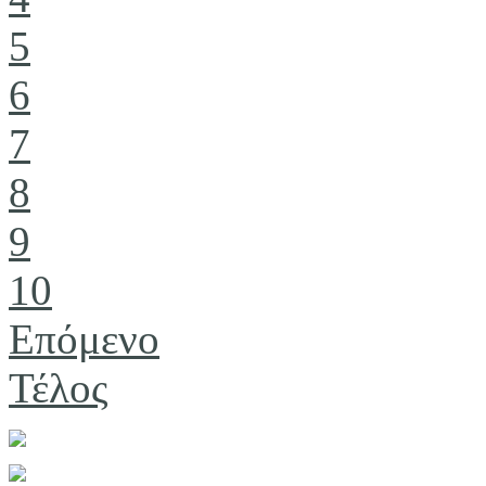
5
6
7
8
9
10
Επόμενο
Τέλος