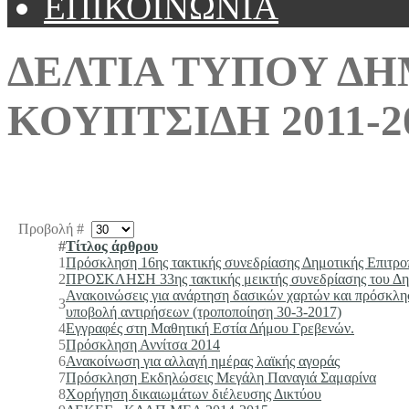
ΕΠΙΚΟΙΝΩΝΙΑ
ΔΕΛΤΙΑ ΤΥΠΟΥ Δ
ΚΟΥΠΤΣΙΔΗ 2011-2
Προβολή #
#
Τίτλος άρθρου
1
Πρόσκληση 16ης τακτικής συνεδρίασης Δημοτικής Επιτρο
2
ΠΡΟΣΚΛΗΣΗ 33ης τακτικής μεικτής συνεδρίασης του Δη
Ανακοινώσεις για ανάρτηση δασικών χαρτών και πρόσκλη
3
υποβολή αντιρήσεων (τροποποίηση 30-3-2017)
4
Εγγραφές στη Μαθητική Εστία Δήμου Γρεβενών.
5
Πρόσκληση Αννίτσα 2014
6
Ανακοίνωση για αλλαγή ημέρας λαϊκής αγοράς
7
Πρόσκληση Εκδηλώσεις Μεγάλη Παναγιά Σαμαρίνα
8
Χορήγηση δικαιωμάτων διέλευσης Δικτύου