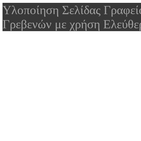
Υλοποίηση Σελίδας Γραφε
Γρεβενών με χρήση Ελεύθε