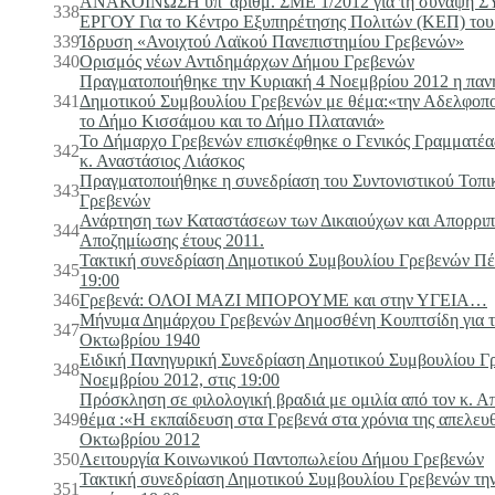
ΑΝΑΚΟΙΝΩΣΗ υπ' αριθμ. ΣΜΕ 1/2012 για τη σύνα
338
ΕΡΓΟΥ Για το Κέντρο Εξυπηρέτησης Πολιτών (ΚΕΠ) το
339
Ίδρυση «Ανοιχτού Λαϊκού Πανεπιστημίου Γρεβενών»
340
Ορισμός νέων Αντιδημάρχων Δήμου Γρεβενών
Πραγματοποιήθηκε την Κυριακή 4 Νοεμβρίου 2012 η παν
341
Δημοτικού Συμβουλίου Γρεβενών με θέμα:«την Αδελφοπ
το Δήμο Κισσάμου και το Δήμο Πλατανιά»
To Δήμαρχο Γρεβενών επισκέφθηκε ο Γενικός Γραμματέα
342
κ. Αναστάσιος Λιάσκος
Πραγματοποιήθηκε η συνεδρίαση του Συντονιστικού Τοπ
343
Γρεβενών
Ανάρτηση των Καταστάσεων των Δικαιούχων και Απορριπ
344
Αποζημίωσης έτους 2011.
Τακτική συνεδρίαση Δημοτικού Συμβουλίου Γρεβενών Πέ
345
19:00
346
Γρεβενά: ΟΛΟΙ ΜΑΖΙ ΜΠΟΡΟΥΜΕ και στην ΥΓΕΙΑ…
Μήνυμα Δημάρχου Γρεβενών Δημοσθένη Κουπτσίδη για τη
347
Οκτωβρίου 1940
Ειδική Πανηγυρική Συνεδρίαση Δημοτικού Συμβουλίου Γ
348
Νοεμβρίου 2012, στις 19:00
Πρόσκληση σε φιλολογική βραδιά με ομιλία από τον κ. 
349
θέμα :«Η εκπαίδευση στα Γρεβενά στα χρόνια της απελευ
Οκτωβρίου 2012
350
Λειτουργία Κοινωνικού Παντοπωλείου Δήμου Γρεβενών
Τακτική συνεδρίαση Δημοτικού Συμβουλίου Γρεβενών τη
351