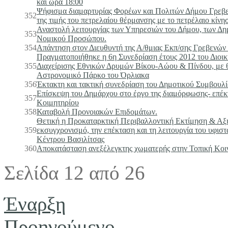
και ώρα 18:00
Ψήφισμα διαμαρτυρίας Φορέων και Πολιτών Δήμου Γρεβε
352
της τιμής του πετρελαίου θέρμανσης με το πετρέλαιο κίνη
Αναστολή λειτουργίας των Υπηρεσιών του Δήμου, των Δη
353
Νομικού Προσώπου.
354
Απάντηση στον Διευθυντή της Α/θμιας Εκπ/σης Γρεβενών
Πραγματοποιήθηκε η 6η Συνεδρίαση έτους 2012 του Διοι
355
Διαχείρισης Εθνικών Δρυμών Βίκου-Αώου & Πίνδου, με θ
Αστρονομικό Πάρκο του Όρλιακα
356
Έκτακτη και τακτική συνεδρίαση του Δημοτικού Συμβουλ
Επίσκεψη του Δημάρχου στο έργο της διαμόρφωσης- επέκ
357
Κοιμητηρίου
358
Καταβολή Προνοιακών Επιδομάτων.
Θετική η Προκαταρκτική Περιβαλλοντική Εκτίμηση & Αξ
359
εκσυγχρονισμό, την επέκταση και τη λειτουργία του υφι
Κέντρου Βασιλίτσας
360
Αποκατάσταση ανεξέλεγκτης χωματερής στην Τοπική Κοι
Σελίδα 12 από 26
Έναρξη
Προηγούμενο