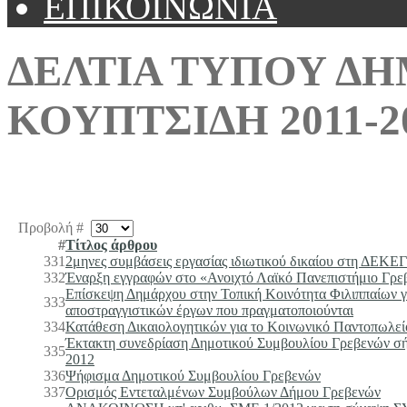
ΕΠΙΚΟΙΝΩΝΙΑ
ΔΕΛΤΙΑ ΤΥΠΟΥ Δ
ΚΟΥΠΤΣΙΔΗ 2011-2
Προβολή #
#
Τίτλος άρθρου
331
2μηνες συμβάσεις εργασίας ιδιωτικού δικαίου στη ΔΕΚΕΓ
332
Έναρξη εγγραφών στο «Ανοιχτό Λαϊκό Πανεπιστήμιο Γρε
Επίσκεψη Δημάρχου στην Τοπική Κοινότητα Φιλιππαίων 
333
αποστραγγιστικών έργων που πραγματοποιούνται
334
Κατάθεση Δικαιολογητικών για το Κοινωνικό Παντοπωλεί
Έκτακτη συνεδρίαση Δημοτικού Συμβουλίου Γρεβενών σ
335
2012
336
Ψήφισμα Δημοτικού Συμβουλίου Γρεβενών
337
Ορισμός Εντεταλμένων Συμβούλων Δήμου Γρεβενών