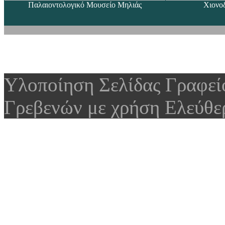
Παλαιοντολογικό Μουσείο Μηλιάς
Χιονο
Υλοποίηση Σελίδας Γραφε
Γρεβενών με χρήση Ελεύθε