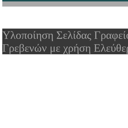
Υλοποίηση Σελίδας Γραφε
Γρεβενών με χρήση Ελεύθε